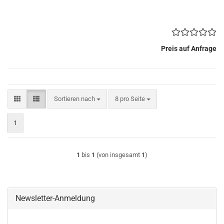
Preis auf Anfrage
Sortieren nach
pro Seite
Sortieren nach
8 pro Seite
1
1
bis
1
(von insgesamt
1
)
Newsletter-Anmeldung