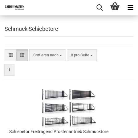
Schmuck Schiebetore
Sortieren nach
pro Seite
Sortieren nach
8 pro Seite
1
Schiebetor Freitragend Pfostenantrieb Schmucktore